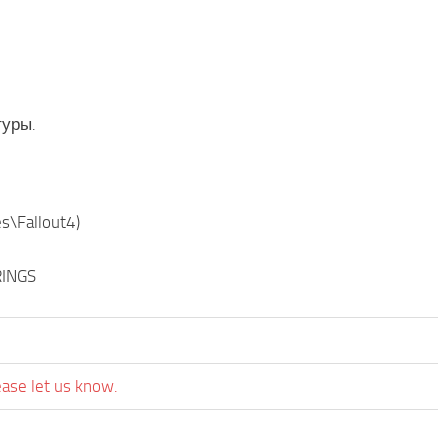
туры.
\Fallout4)
RINGS
ease let us know.