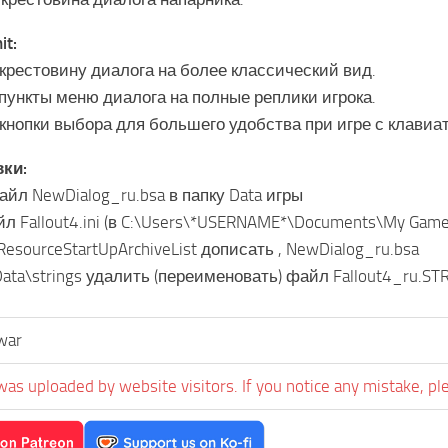
it:
 крестовину диалога на более классический вид.
 пункты меню диалога на полные реплики игрока.
 кнопки выбора для большего удобства при игре с клавиа
вки:
айл NewDialog_ru.bsa в папку Data игры
л Fallout4.ini (в C:\Users\*USERNAME*\Documents\My Games
sResourceStartUpArchiveList дописать , NewDialog_ru.bsa
Data\strings удалить (переименовать) файл Fallout4_ru.ST
war
was uploaded by website visitors. If you notice any mistake, pl