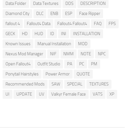
Data Folder
Data Textures
DDS
DESCRIPTION
Diamond City
DLC
ENB
ESP
Face Ripper
fallout 4
Fallout4 Data
Fallout4 Fallout4
FAQ
FPS
GECK
HD
HUD
ID
INI
INSTALLATION
Known Issues
Manual Installation
MOD
Nexus Mod Manager
NIF
NMM
NOTE
NPC
Open Fallout4
Outfit Studio
PA
PC
PM
Ponytail Hairstyles
Power Armor
QUOTE
Recommended Mods
SAW
SPECIAL
TEXTURES
UI
UPDATE
UV
Valkyr Female Face
VATS
XP