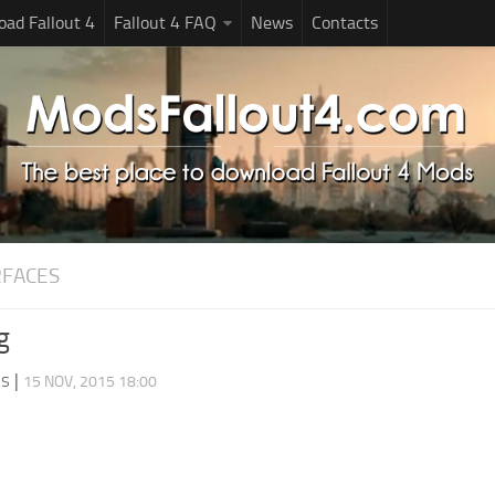
ad Fallout 4
Fallout 4 FAQ
News
Contacts
RFACES
g
ds
|
15 NOV, 2015 18:00