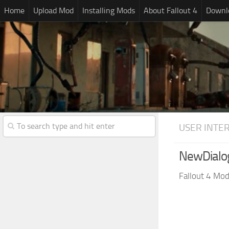
Home
Upload Mod
Installing Mods
About Fallout 4
Downlo
USER INTE
NewDialo
Fallout 4 Mo