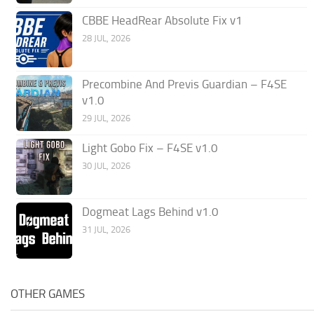
CBBE HeadRear Absolute Fix v1
28 JUL, 2026
Precombine And Previs Guardian – F4SE
v1.0
29 JUL, 2026
Light Gobo Fix – F4SE v1.0
30 JUL, 2026
Dogmeat Lags Behind v1.0
31 JUL, 2026
OTHER GAMES