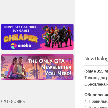
NewDialo
(only RUSSIA
Только для р
Обновлена и
Обновление
CATEGORIES
1. Правильн
2. Изменена