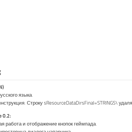
g
N)
усского языка.
нструкция. Строку sResourceDataDirsFinal=STRINGS\ удаля
 0.2:
ая работа и отображение кнопок геймпада.
 крестовина диалога напарника.