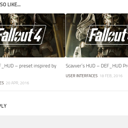
O LIKE...
_HUD – preset inspired by
Scavver’s HUD – DEF_HUD Pr
USER INTERFACES
18 FEB, 2016
ES
20 APR, 2016
PLY